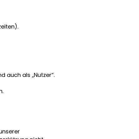
eiten).
 auch als „Nutzer“.
n.
unserer