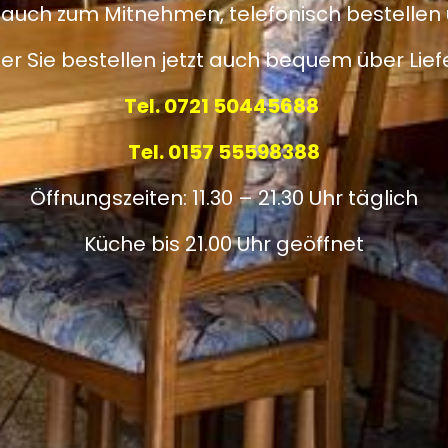
e auch zum Mitnehmen, telefonisch bestellen
er Sie bestellen jetzt auch bequem über Lie
Tel. 0721 50445688
Tel. 0157 55598388
Öffnungszeiten: 11.30 – 21.30 Uhr täglich
Küche bis 21.00 Uhr geöffnet