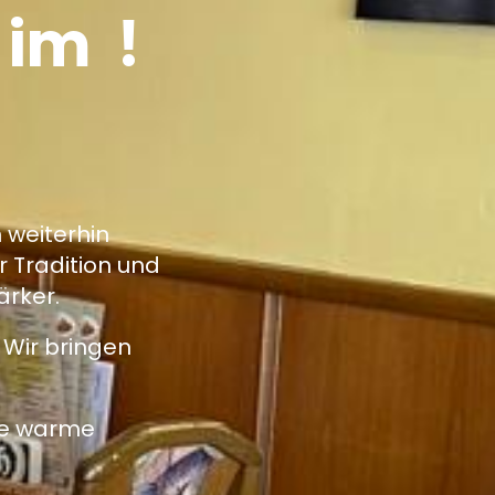
 im
!
 weiterhin
 Tradition und
rker.
 Wir bringen
ie warme