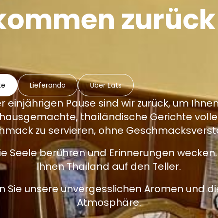
lkommen zurück
te
Lieferando
Uber Eats
r einjährigen Pause sind wir zurück, um Ihnen
 hausgemachte, thailändische Gerichte voller
hmack zu servieren, ohne Geschmacksverstä
die Seele berühren und Erinnerungen wecken.
Ihnen Thailand auf den Teller.
n Sie unsere unvergesslichen Aromen und d
Atmosphäre.